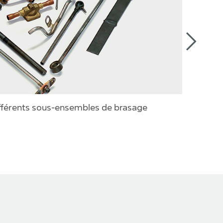
ifférents sous-ensembles de brasage
Poste de 
en acier