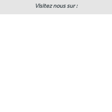
Visitez nous sur :
PRODUITS
SOLUTIONS
L’ENTREPRISE
SERVICE
CONTACT
©2026 MiniTec