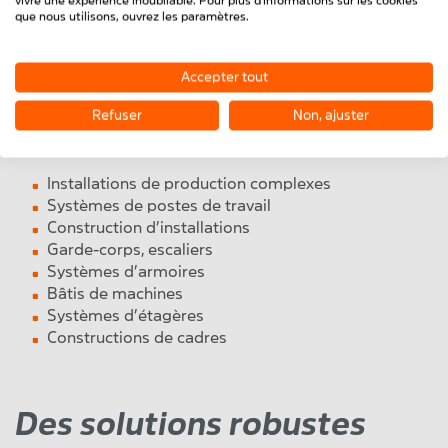
vivre une expérience inoubliable. Pour plus d'informations sur les cookies
Face à une demande croissante, notre gamme de
que nous utilisons, ouvrez les paramètres.
profilés spéciaux en alu ne cesse d’évoluer pour
répondre aux besoins spécifiques de chaque
Accepter tout
application.
Refuser
Non, ajuster
Les domaines d’utilisation typiques des profilés
spéciaux en alu sont les suivants :
Installations de production complexes
Systèmes de postes de travail
Construction d’installations
Garde-corps, escaliers
Systèmes d’armoires
Bâtis de machines
Systèmes d’étagères
Constructions de cadres
Des solutions robustes