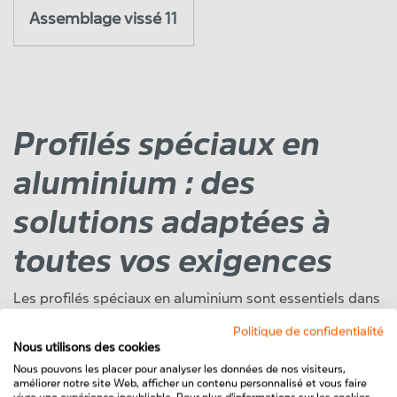
Assemblage vissé 11
Profilés spéciaux en
aluminium : des
solutions adaptées à
toutes vos exigences
Les profilés spéciaux en aluminium sont essentiels dans
de nombreux secteurs, notamment la construction de
Politique de confidentialité
machines, l’industrie, la technique d’automatisation et la
Nous utilisons des cookies
construction d’installations. Leur polyvalence et leurs
Nous pouvons les placer pour analyser les données de nos visiteurs,
propriétés techniques en font un choix incontournable.
améliorer notre site Web, afficher un contenu personnalisé et vous faire