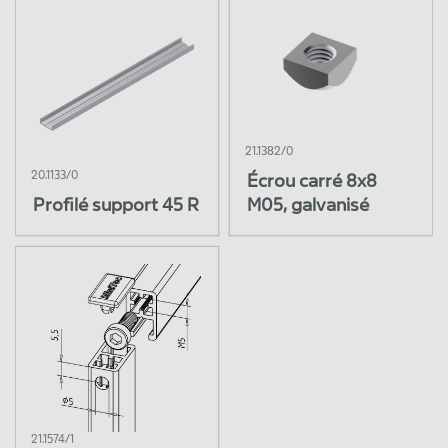
21.1382/0
20.1133/0
Écrou carré 8x8
Profilé support 45 R
M05, galvanisé
21.1574/1