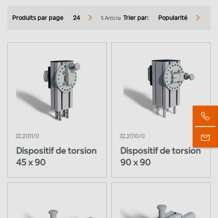
Tables réglables en hauteur
5 Article
Produits par page
24
Trier par:
Popularité
Portiques pour établi
Ergonomie : réglages en hauteur
Plan de travail
Armoires basses & Kits de fixation
Éclairage
32.2011/0
32.2010/0
Alimentation en énergie
Réinitialiser
Fermer le menu
Dispositif de torsion
Dispositif de torsion
45 x 90
90 x 90
Accessoires
Repose-pieds & Tapis de travail
Élévateur & Accessoires