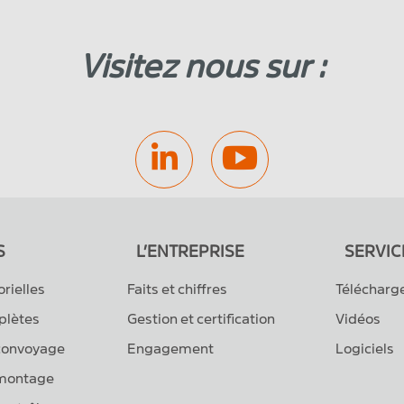
Visitez nous sur :
S
L’ENTREPRISE
SERVIC
orielles
Faits et chiffres
Téléchar
plètes
Gestion et certification
Vidéos
convoyage
Engagement
Logiciels
montage