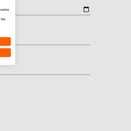
 notre
 les
?